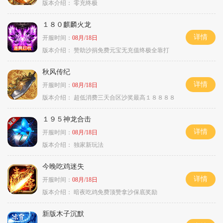
版本介绍：
零充终极
１８０麒麟火龙
详情
开服时间：
08月/18日
版本介绍：
赞助沙捐免费元宝无充值终极全靠打
秋风传纪
详情
开服时间：
08月/18日
版本介绍：
超低消费三天合区沙奖最高１８８８８
１９５神龙合击
详情
开服时间：
08月/18日
版本介绍：
独家新玩法
今晚吃鸡迷失
详情
开服时间：
08月/18日
版本介绍：
暗夜吃鸡免费顶赞拿沙保底奖励
新版木子沉默