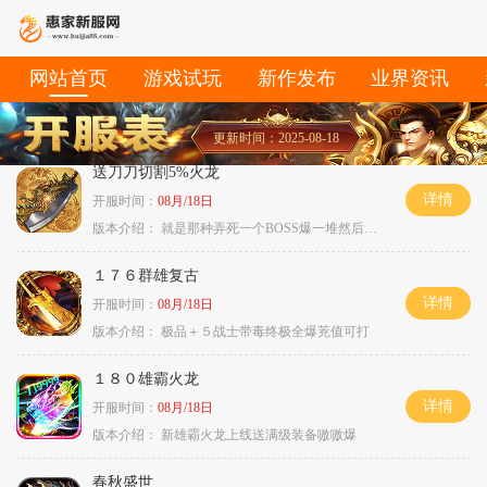
网站首页
游戏试玩
新作发布
业界资讯
更新时间：2025-08-18
送刀刀切割5%火龙
详情
开服时间：
08月/18日
版本介绍：
就是那种弄死一个BOSS爆一堆然后就起飞
１７６群雄复古
详情
开服时间：
08月/18日
版本介绍：
极品＋５战士带毒终极全爆茺值可打
１８０雄霸火龙
详情
开服时间：
08月/18日
版本介绍：
新雄霸火龙上线送满级装备嗷嗷爆
春秋盛世