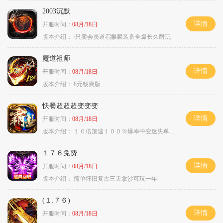
2003沉默
详情
开服时间：
08月/18日
版本介绍：
/只卖会员道召麒麟装备全爆长久耐玩
魔道祖师
详情
开服时间：
08月/18日
版本介绍：
8元畅爽版
快餐超超超变变变
详情
开服时间：
08月/18日
版本介绍：
１０倍加速１００％爆率中变迷失单职业
１７６免费
详情
开服时间：
08月/18日
版本介绍：
简单怀旧复古三天拿沙可玩一年
(１.７６)
详情
开服时间：
08月/18日