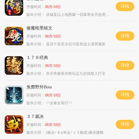
详情
开服时间：
08月/18日
版本介绍：
冰城及以上地图爆一切爆率全开急需材料
修魔暗黑铭文
详情
开服时间：
08月/18日
版本介绍：
道召十圣灵法召10圣兽战士满屏溅射
１７６经典
详情
开服时间：
08月/18日
版本介绍：
赤月终极骨灰耐玩运九好搞散人打宝
免费野外Boss
详情
开服时间：
08月/18日
版本介绍：
^^全爆全靠打^^
３７裁决
详情
开服时间：
08月/18日
版本介绍：
(极品+８)(幸运+１５触发)暴伤腰靴