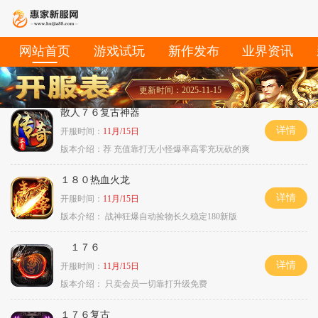
网站首页
游戏试玩
新作发布
业界资讯
更新时间：2025-11-15
散人７６复古神器
详情
开服时间：
11月/15日
版本介绍：
荐 充值靠打无小怪爆率高零充玩砍的爽
１８０热血火龙
详情
开服时间：
11月/15日
版本介绍：
战神狂爆自动捡物长久稳定180新版
１７６
详情
开服时间：
11月/15日
版本介绍：
只卖会员一切靠打升级免费
１７６复古