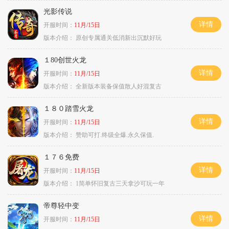
光影传说
详情
开服时间：
11月/15日
版本介绍：
原创专属通关低消新出沉默好玩
１80创世火龙
详情
开服时间：
11月/15日
版本介绍：
全新版本装备保值散人好混复古
１８０踏雪火龙
详情
开服时间：
11月/15日
版本介绍：
赞助可打.终级全爆.永久保值.
１７６免费
详情
开服时间：
11月/15日
版本介绍：
1简单怀旧复古三天拿沙可玩一年
帝尊轻中变
详情
开服时间：
11月/15日