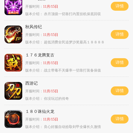
详情
开服时间：
11月/15日
版本介绍：
赤月顶级一切靠打内置挂机保底回収
秋风传纪
详情
开服时间：
11月/15日
版本介绍：
超低消费全民追梦沙奖最高１８８８８
１７６龙腾复古
详情
开服时间：
11月/15日
版本介绍：
战士带毒不关爆率一切靠打装备保值
西游记
详情
开服时间：
11月/15日
版本介绍：
你没玩过的传奇
１８０诛仙火龙
详情
开服时间：
11月/15日
版本介绍：
良心好服自动拾取剑甲全爆长久激情