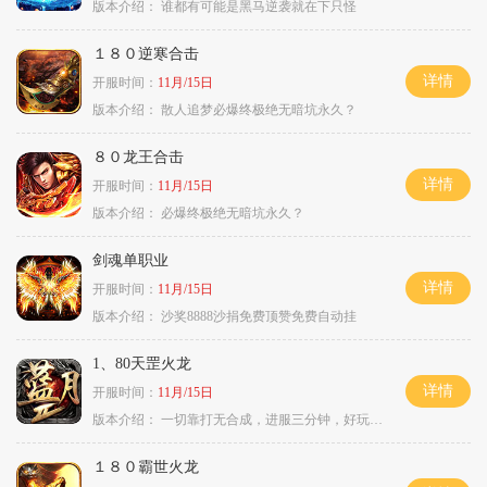
版本介绍：
谁都有可能是黑马逆袭就在下只怪
１８０逆寒合击
详情
开服时间：
11月/15日
版本介绍：
散人追梦必爆终极绝无暗坑永久？
８０龙王合击
详情
开服时间：
11月/15日
版本介绍：
必爆终极绝无暗坑永久？
剑魂单职业
详情
开服时间：
11月/15日
版本介绍：
沙奖8888沙捐免费顶赞免费自动挂
1、80天罡火龙
详情
开服时间：
11月/15日
版本介绍：
一切靠打无合成，进服三分钟，好玩一整年。
１８０霸世火龙