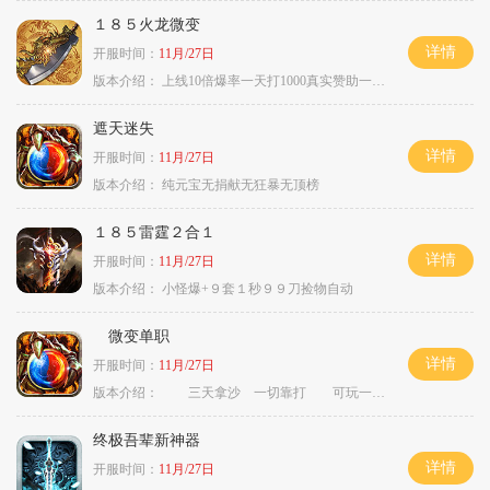
１８５火龙微变
详情
开服时间：
11月/27日
版本介绍：
上线10倍爆率一天打1000真实赞助一夜终
遮天迷失
详情
开服时间：
11月/27日
版本介绍：
纯元宝无捐献无狂暴无顶榜
１８５雷霆２合１
详情
开服时间：
11月/27日
版本介绍：
小怪爆+９套１秒９９刀捡物自动
微变单职
详情
开服时间：
11月/27日
版本介绍：
三天拿沙 一切靠打 可玩一年
终极吾辈新神器
详情
开服时间：
11月/27日