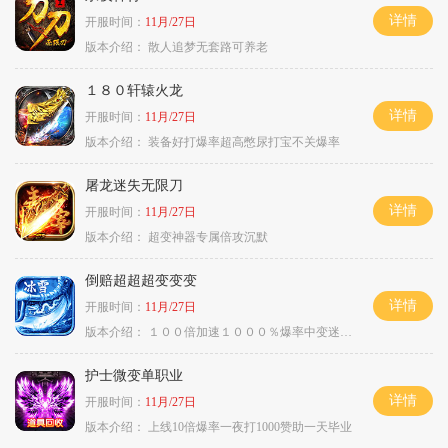
详情
开服时间：
11月/27日
版本介绍：
散人追梦无套路可养老
１８０轩辕火龙
详情
开服时间：
11月/27日
版本介绍：
装备好打爆率超高憋尿打宝不关爆率
屠龙迷失无限刀
详情
开服时间：
11月/27日
版本介绍：
超变神器专属倍攻沉默
倒赔超超超变变变
详情
开服时间：
11月/27日
版本介绍：
１００倍加速１０００％爆率中变迷失单职
护士微变单职业
详情
开服时间：
11月/27日
版本介绍：
上线10倍爆率一夜打1000赞助一天毕业