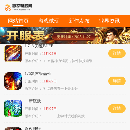
网站首页
游戏试玩
新作发布
业界资讯
更新时间：2025-11-27
1７６刀速BUFF
详情
开服时间：
11月/27日
版本介绍：
１.８倍神力镯复古神件神技速装
176复古极品+8
详情
开服时间：
11月/27日
版本介绍：
荐 点进来看一下会上头
新沉默
详情
开服时间：
11月/27日
版本介绍：
上学时玩过的沉默
永夜神行