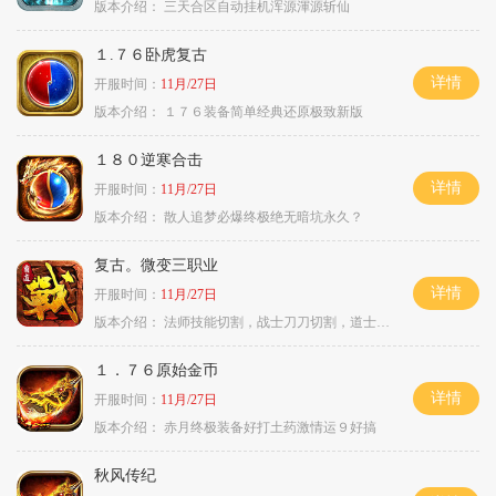
版本介绍：
三天合区自动挂机浑源渾源斩仙
１.７６卧虎复古
详情
开服时间：
11月/27日
版本介绍：
１７６装备简单经典还原极致新版
１８０逆寒合击
详情
开服时间：
11月/27日
版本介绍：
散人追梦必爆终极绝无暗坑永久？
复古。微变三职业
详情
开服时间：
11月/27日
版本介绍：
法师技能切割，战士刀刀切割，道士宠物秒怪
１．７６原始金币
详情
开服时间：
11月/27日
版本介绍：
赤月终极装备好打土药激情运９好搞
秋风传纪