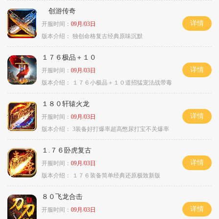
创游传奇
详情
开服时间：
09月/03日
版本介绍：
独创命格复古经典原味沉默
１７６极品＋１０
详情
开服时间：
09月/03日
版本介绍：
１７６小极品＋１０道招猛宠法战带毒
１８０轩辕火龙
详情
开服时间：
09月/03日
版本介绍：
3装备好打爆率超高憋尿打宝不关爆率
１.７６卧虎复古
详情
开服时间：
09月/03日
版本介绍：
１７６装备简单经典还原极致新版
８０飞龙合击
详情
开服时间：
09月/03日