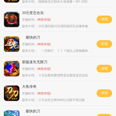
版本介绍：
独家版无沙捐永久保值爆一切1:2000回1
20元变态合击
详情
开服时间：
09月/03日
版本介绍：
20元满回馈20元满回馈区区必爆终极
最快的刀
详情
开服时间：
09月/03日
版本介绍：
一切靠打 ７７７级以上怪物爆终极
新版迷失无限刀
详情
开服时间：
09月/03日
版本介绍：
０充全图免费顶赞变态吸怪变态挂机
大鱼传奇
详情
开服时间：
09月/03日
版本介绍：
三天合区沙奖8888让沉默不再沉默
最快的刀