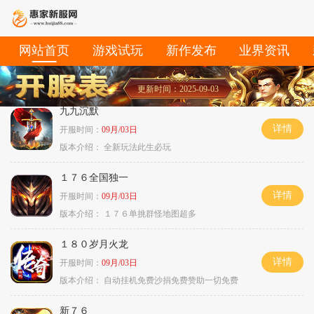
网站首页
游戏试玩
新作发布
业界资讯
更新时间：2025-09-03
九九沉默
详情
开服时间：
09月/03日
版本介绍：
全新玩法此生必玩
１７６全国独一
详情
开服时间：
09月/03日
版本介绍：
１７６单挑群怪地图超多
１８０岁月火龙
详情
开服时间：
09月/03日
版本介绍：
自动挂机免费沙捐免费赞助一切免费
新７６