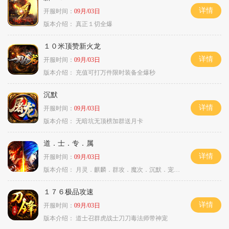
详情
开服时间：
09月/03日
版本介绍：
真正１切全爆
１０米顶赞新火龙
详情
开服时间：
09月/03日
版本介绍：
充值可打万件限时装备全爆秒
沉默
详情
开服时间：
09月/03日
版本介绍：
无暗坑无顶榜加群送月卡
道．士．专．属
详情
开服时间：
09月/03日
版本介绍：
月灵．麒麟．群攻．魔次．沉默．宠物．暗黑
１７６极品攻速
详情
开服时间：
09月/03日
版本介绍：
道士召群虎战士刀刀毒法师带神宠